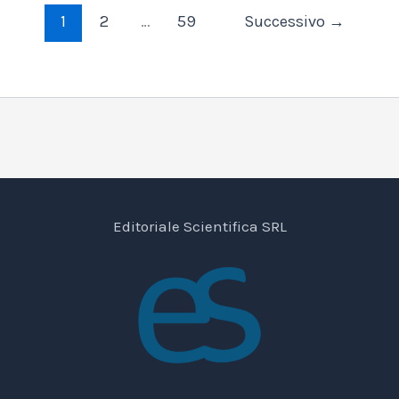
1
2
…
59
Successivo
→
Editoriale Scientifica SRL